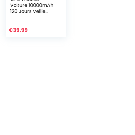
Voiture 10000mAh
120 Jours Veille
Traceur GPS
Magnétique
Traqueur GPS
€
39.99
localisateur
Application Web
Gratuite