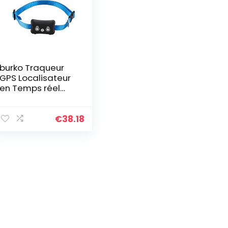
burko Traqueur
GPS Localisateur
en Temps réel
Portable
Localisateur GPS
de
€
38.18
positionnement
Anti-Perte pour
Animaux de…