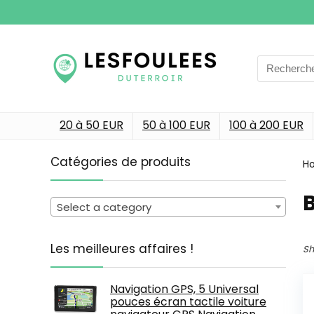
Search
for:
20 à 50 EUR
50 à 100 EUR
100 à 200 EUR
Catégories de produits
H
Select a category
Les meilleures affaires !
Sh
Navigation GPS, 5 Universal
pouces écran tactile voiture