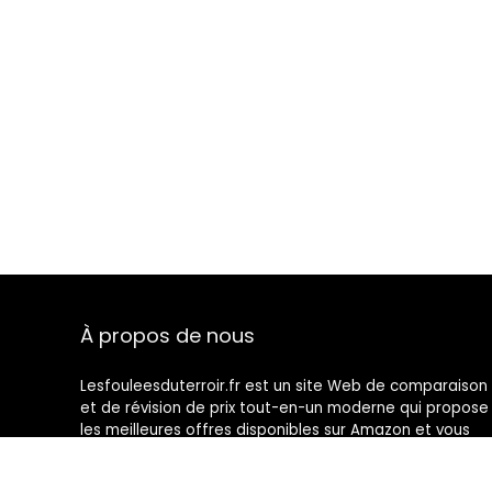
À propos de nous
Lesfouleesduterroir.fr est un site Web de comparaison
et de révision de prix tout-en-un moderne qui propose
les meilleures offres disponibles sur Amazon et vous
tient au courant des derniers blogs ajoutés. Toutes les
images sont la propriété de leurs propriétaires