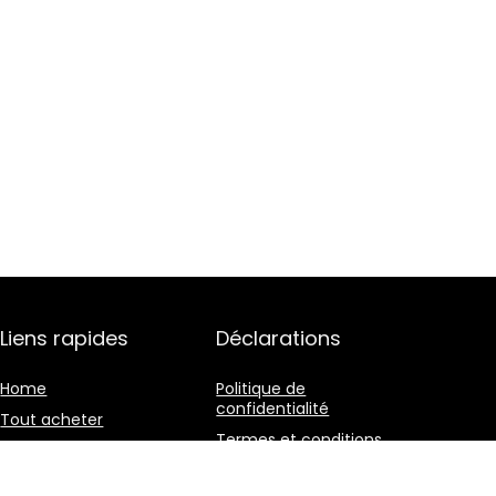
Liens rapides
Déclarations
Home
Politique de
confidentialité
Tout acheter
Termes et conditions
Blogs
Divulgation des
Nos boutiques en ligne
affiliations