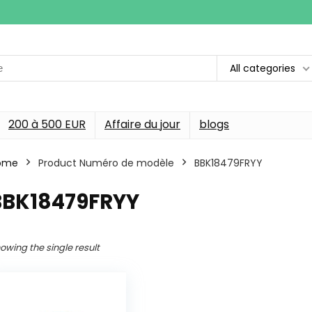
All categories
200 à 500 EUR
Affaire du jour
blogs
ome
Product Numéro de modèle
‎BBK18479FRYY
‎BBK18479FRYY
owing the single result