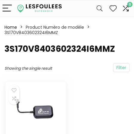
0
Home
Product Numéro de modèle
3S170V8403602324I6MMZ
‎3S170V8403602324I6MMZ
Filter
Showing the single result