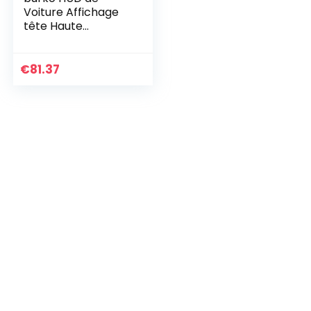
Voiture Affichage
tête Haute
numérique GPS
Navigation
Compteur de
€
81.37
Vitesse projecteur
OBD2 GPS écran d…