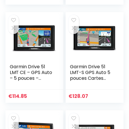
Garmin Drive 51
Garmin Drive 51
LMT CE – GPS Auto
LMT-S GPS Auto 5
– 5 pouces –
pouces Cartes
Cartes Europe 22
Europe 46 pays
pays – Cartes et
Cartes Trafic Zones
Trafic gratuits à vie
de Danger Gratuits
€
114.85
€
128.07
(Reconditionné…
a Vie
(Reconditionné)