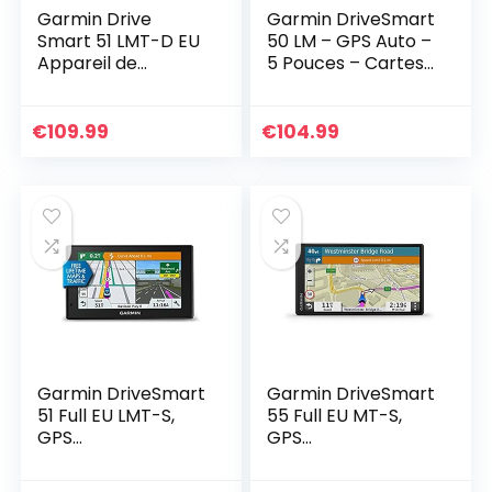
Garmin Drive
Garmin DriveSmart
Smart 51 LMT-D EU
50 LM – GPS Auto –
Appareil de
5 Pouces – Cartes
navigation, Carte
24 Pays gratuites à
de l’Europe, Mises à
Vie – Cartes et
jour de la carte à
Trafic gratuits à
€
109.99
€
104.99
vie et
Vie…
informations…
Garmin DriveSmart
Garmin DriveSmart
51 Full EU LMT-S,
55 Full EU MT-S,
GPS
GPS
(Reconditionné)
(Reconditionné)