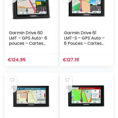
Garmin Drive 60
Garmin Drive 61
LMT – GPS Auto- 6
LMT-S – GPS Auto –
pouces – Cartes
6 Pouces – Cartes
Europe – Cartes et
Europe 46 Pays
Trafic gratuits à vie
gratuites à Vie
(Reconditionné
(Reconditionné)
€
124.95
€
127.19
Certifié)