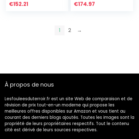
€
152.21
€
174.97
1
2
→
À propos de nous
Lesfouleesduterroir.fr est un site Web de comparaison et de
révision de prix tout-en-un moderne qui propose les
meilleures offres disponibles sur Amazon et vous tient au
courant des derniers blogs ajoutés. Toutes les images sont la
propriété de leurs propriétaires respectifs. Tout le contenu
cité est dérivé de leurs sources respectives.