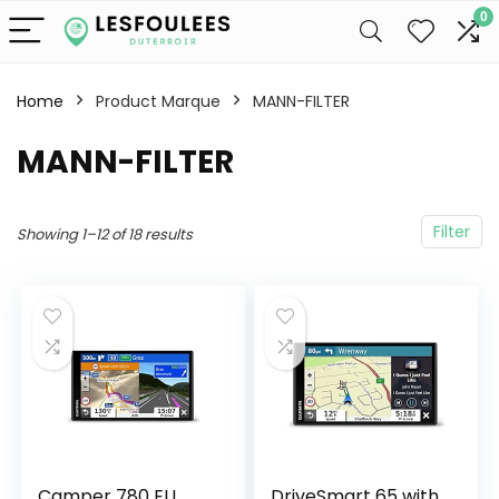
0
Home
Product Marque
‎MANN-FILTER
‎MANN-FILTER
Filter
Showing 1–12 of 18 results
Camper 780 EU
DriveSmart 65 with