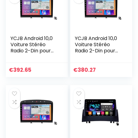
YCJB Android 10,0
YCJB Android 10,0
Voiture Stéréo
Voiture Stéréo
Radio 2-Din pour
Radio 2-Din pour
Peugeot 308
Peugeot 308
308SW 408 RCZ
308SW 408 RCZ
2010-2016 Sat GPS
2010-2016 Sat GPS
€
392.65
€
380.27
Navigation
Navigation
9”Écran…
9”Écran…