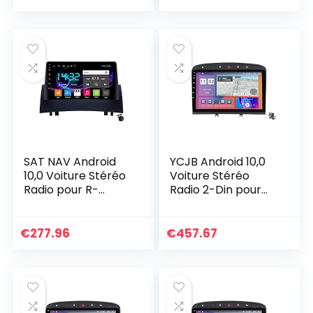
Multimédia…
Multimédia…
SAT NAV Android
YCJB Android 10,0
10,0 Voiture Stéréo
Voiture Stéréo
Radio pour R-
Radio 2-Din pour
Enault Megane 2
Peugeot 308
2002-2009
308SW 408 RCZ
Navigation GPS 9
2010-2016 Sat GPS
€
277.96
€
457.67
pouces HeadUnit
Navigation
MP5…
9”Écran…