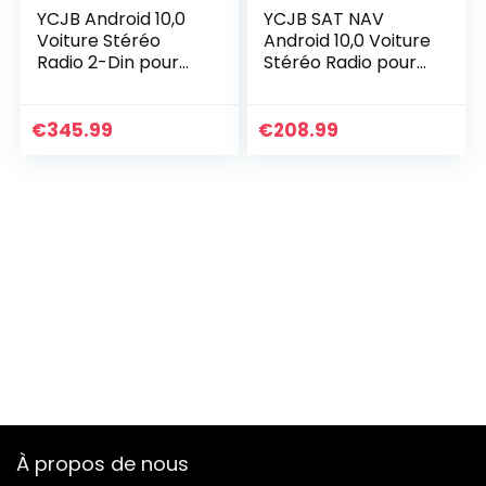
YCJB Android 10,0
YCJB SAT NAV
Voiture Stéréo
Android 10,0 Voiture
Radio 2-Din pour
Stéréo Radio pour
Peugeot 308
R-Enault Megane 2
308SW 408 RCZ
2002-2009
2010-2016 Sat GPS
Navigation GPS 9
€
345.99
€
208.99
Navigation
pouces HeadUnit
9”Écran…
MP5…
À propos de nous