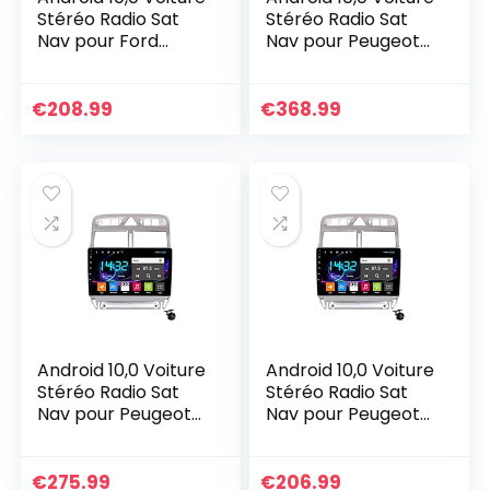
Stéréo Radio Sat
Stéréo Radio Sat
Nav pour Ford
Nav pour Peugeot
Ranger 2011-2015
307 2002-2013 GPS
GPS Navigation 2
Navigation 2 Din
Din Head Unité 9in
Head Unité 9in
€
208.99
€
368.99
Multimédia…
Multimédia…
Android 10,0 Voiture
Android 10,0 Voiture
Stéréo Radio Sat
Stéréo Radio Sat
Nav pour Peugeot
Nav pour Peugeot
307 2002-2013 GPS
307 2002-2013 GPS
Navigation 2 Din
Navigation 2 Din
Head Unité 9in
Head Unité 9in
€
275.99
€
206.99