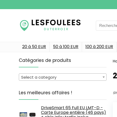
Search
for:
20 à 50 EUR
50 à 100 EUR
100 à 200 EUR
Catégories de produits
H
‎
Select a category
Les meilleures affaires !
Sh
DriveSmart 65 Full EU LMT-D -
Carte Europe entière (46 pays)