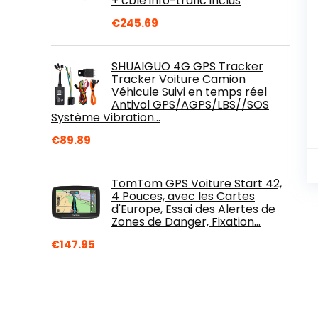
+ cble info-trafic inclus
€
245.69
SHUAIGUO 4G GPS Tracker
Tracker Voiture Camion
Véhicule Suivi en temps réel
Antivol GPS/AGPS/LBS//SOS
Système Vibration…
€
89.89
TomTom GPS Voiture Start 42,
4 Pouces, avec les Cartes
d'Europe, Essai des Alertes de
Zones de Danger, Fixation…
€
147.95