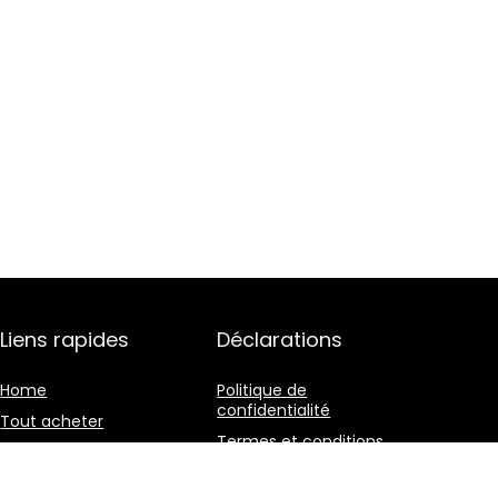
Liens rapides
Déclarations
Home
Politique de
confidentialité
Tout acheter
Termes et conditions
Blogs
Divulgation des
Nos boutiques en ligne
affiliations