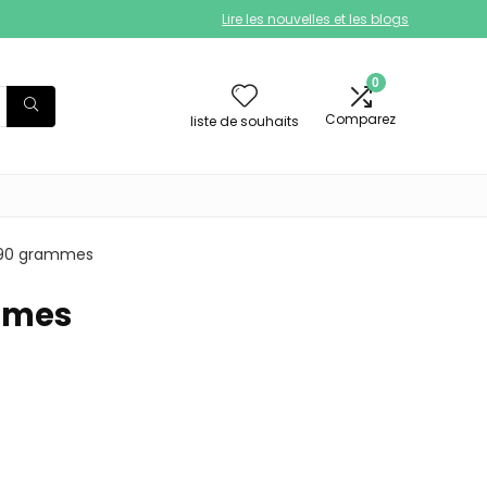
Lire les nouvelles et les blogs
0
Comparez
liste de souhaits
; 590 grammes
ammes