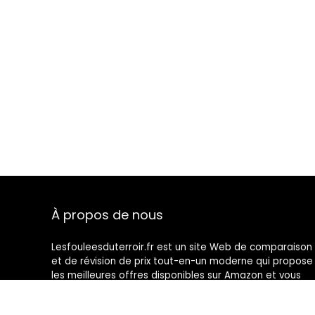
À propos de nous
Lesfouleesduterroir.fr est un site Web de comparaison
et de révision de prix tout-en-un moderne qui propose
les meilleures offres disponibles sur Amazon et vous
tient au courant des derniers blogs ajoutés. Toutes les
images sont la propriété de leurs propriétaires