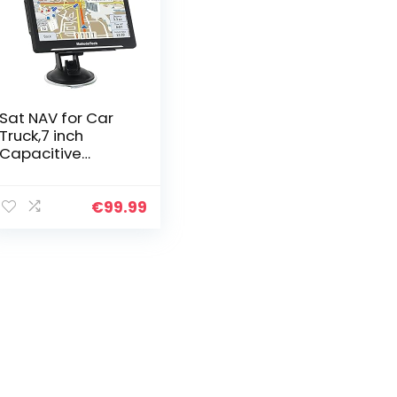
Sat NAV for Car
Truck,7 inch
Capacitive
Screen System
with UK and EU
2020 Maps with
€
99.99
Lifetime Free
Updates
Satellite…