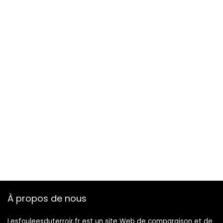
À propos de nous
Lesfouleesduterroir.fr est un site Web de comparaison et de