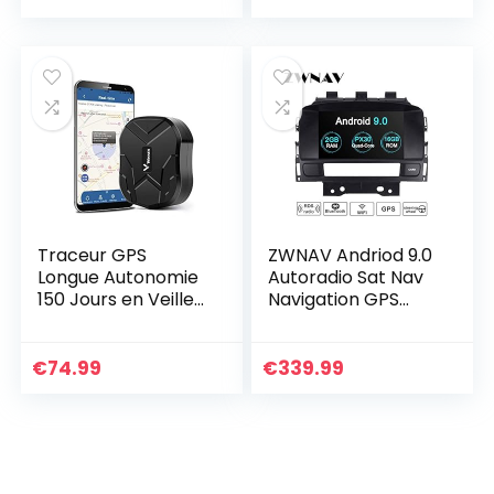
Autoradio Système
Crafter Android 12
GPS Stéréo 7…
Octa Core 8…
Traceur GPS
ZWNAV Andriod 9.0
Longue Autonomie
Autoradio Sat Nav
150 Jours en Veille
Navigation GPS
Suivi en Temps Réel
pour Opel Opel
Véhicules Tracker
Holden Astra J
GPS Magnetique
2010-2016 Soutien
€
74.99
€
339.99
Étanche pour…
Europe 49 Carte
de…