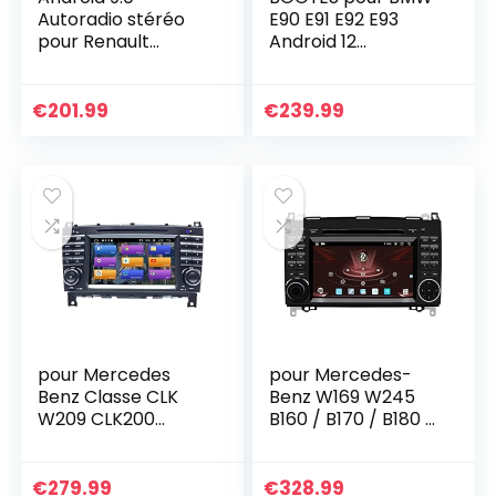
Autoradio stéréo
E90 E91 E92 E93
pour Renault
Android 12
Duster/Dacia
autoradio stéréo
Sandero/Lada Xray
GPS 9″Lecteur
2/Renault
multimédia de
€
201.99
€
239.99
Captur/Logan 2 |2
Voiture Lecture
DIN 8 inch 2G+32G…
Automatique de
Voiture/TPMS/OBD
/Dab/Lien Miroir
pour Mercedes
pour Mercedes-
Benz Classe CLK
Benz W169 W245
W209 CLK200
B160 / B170 / B180 /
Classe C W203
B200 W639 Vito
C180 CLC Classe
Viano W906
Android 12
Sprinter VW
€
279.99
€
328.99