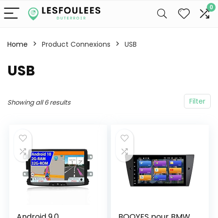
0
Home
Product Connexions
‎USB
‎USB
Filter
Showing all 6 results
Android 9.0
BOOYES pour BMW