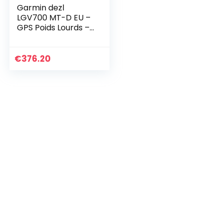
Garmin dezl
LGV700 MT-D EU –
GPS Poids Lourds –
6.95 Pouces –
Carte Europe 46
pays – Trafic
€
376.20
intégré –
Répertoire de…