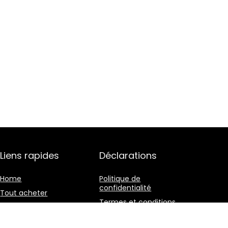
Liens rapides
Déclarations
Home
Politique de
confidentialité
Tout acheter
Termes et conditions
Blogs
Divulgation des
Nos boutiques en ligne
affiliations