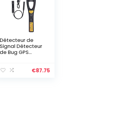
Détecteur de
Signal Détecteur
de Bug GPS
Aimant RF
Détecteur de
Caméra Wav
€
87.75
électromagnétiq
ue Moniteur de
Bug GPS…