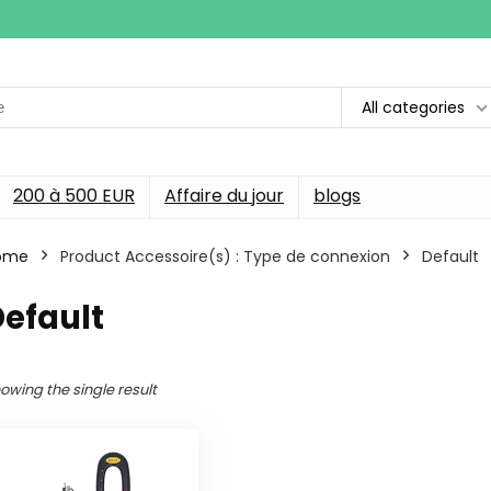
All categories
200 à 500 EUR
Affaire du jour
blogs
ome
Product Accessoire(s) : Type de connexion
‎Default
Default
owing the single result