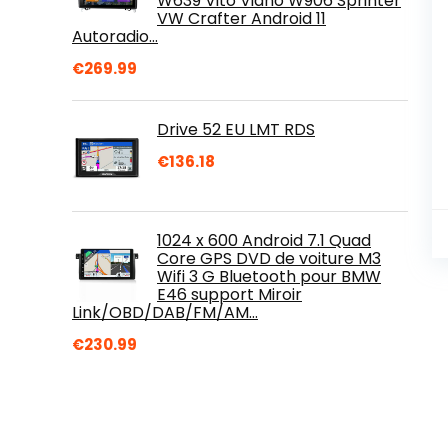
W639 Vito Viano W906 Sprinter
VW Crafter Android 11
Autoradio…
€
269.99
Drive 52 EU LMT RDS
€
136.18
1024 x 600 Android 7.1 Quad
Core GPS DVD de voiture M3
Wifi 3 G Bluetooth pour BMW
E46 support Miroir
Link/OBD/DAB/FM/AM…
€
230.99