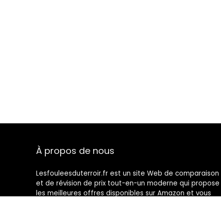
À propos de nous
Lesfouleesduterroir.fr est un site Web de comparaison
et de révision de prix tout-en-un moderne qui propose
les meilleures offres disponibles sur Amazon et vous
tient au courant des derniers blogs ajoutés. Toutes les
images sont la propriété de leurs propriétaires