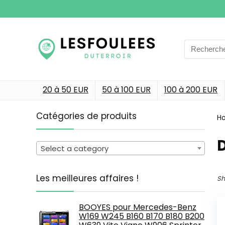
Search
for:
20 à 50 EUR
50 à 100 EUR
100 à 200 EUR
Catégories de produits
H
‎
Select a category
Les meilleures affaires !
Sh
BOOYES pour Mercedes-Benz
W169 W245 B160 B170 B180 B200