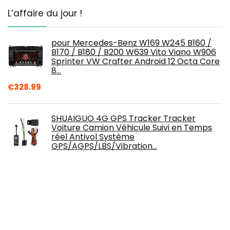
L’affaire du jour !
pour Mercedes-Benz W169 W245 B160 /
B170 / B180 / B200 W639 Vito Viano W906
Sprinter VW Crafter Android 12 Octa Core
8…
€
328.99
SHUAIGUO 4G GPS Tracker Tracker
Voiture Camion Véhicule Suivi en Temps
réel Antivol Système
GPS/AGPS/LBS/Vibration…
€
84.29
Forerunner 45, GPS, Large, EU, Lava Red
(Reconditionné)
€
131.33