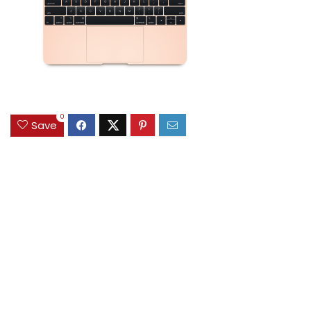
0
Save