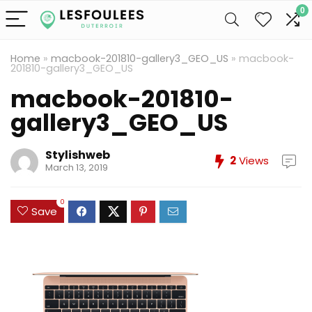
0
Home
»
macbook-201810-gallery3_GEO_US
»
macbook-
201810-gallery3_GEO_US
macbook-201810-
gallery3_GEO_US
Stylishweb
2
Views
March 13, 2019
0
Save