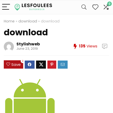
0
Home
»
download
»
download
download
Stylishweb
135
Views
June 23, 2019
2
Save