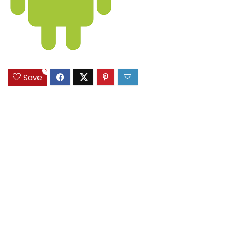
2
Save