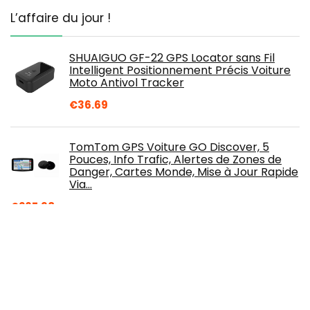
L’affaire du jour !
SHUAIGUO GF-22 GPS Locator sans Fil
Intelligent Positionnement Précis Voiture
Moto Antivol Tracker
€
36.69
TomTom GPS Voiture GO Discover, 5
Pouces, Info Trafic, Alertes de Zones de
Danger, Cartes Monde, Mise à Jour Rapide
Via…
€
267.98
Cartère de vitesse GPS de voiture HUD
GPS Affichage numérique Affichage des
accessoires automobiles avec alarme de…
€
30.79