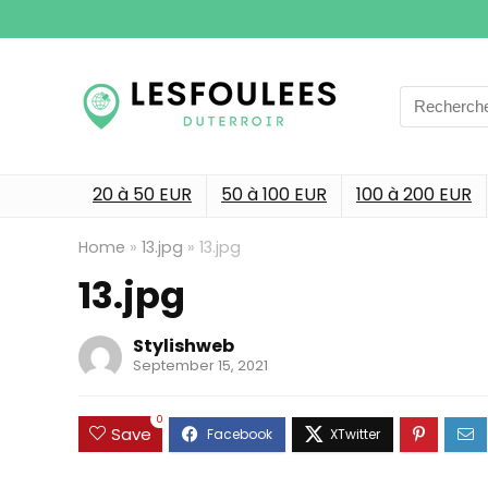
Search
for:
20 à 50 EUR
50 à 100 EUR
100 à 200 EUR
Home
»
13.jpg
»
13.jpg
13.jpg
Stylishweb
September 15, 2021
0
Save