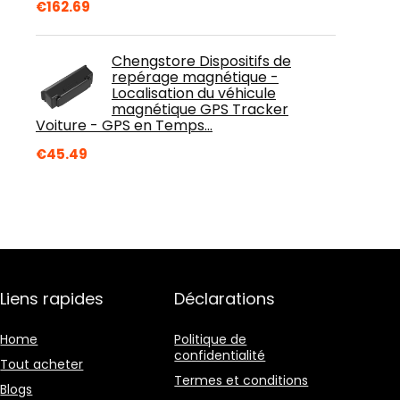
€
162.69
Chengstore Dispositifs de
repérage magnétique -
Localisation du véhicule
magnétique GPS Tracker
Voiture - GPS en Temps…
€
45.49
Liens rapides
Déclarations
Home
Politique de
confidentialité
Tout acheter
Termes et conditions
Blogs