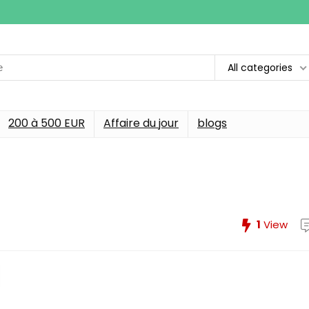
All categories
200 à 500 EUR
Affaire du jour
blogs
1
View