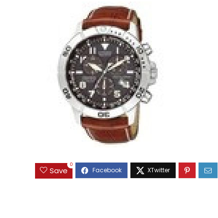
0
Save